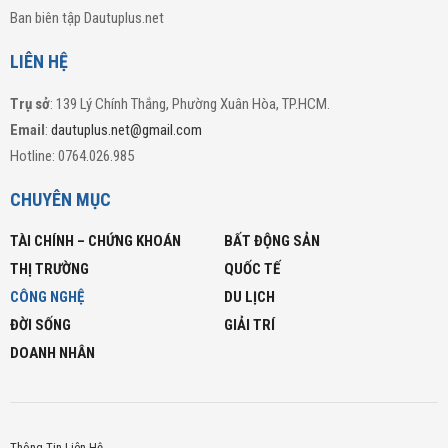
Ban biên tập Dautuplus.net
LIÊN HỆ
Trụ sở
: 139 Lý Chính Thắng, Phường Xuân Hòa, TP.HCM.
Email
:
dautuplus.net@gmail.com
Hotline: 0764.026.985
CHUYÊN MỤC
TÀI CHÍNH – CHỨNG KHOÁN
BẤT ĐỘNG SẢN
THỊ TRƯỜNG
QUỐC TẾ
CÔNG NGHỆ
DU LỊCH
ĐỜI SỐNG
GIẢI TRÍ
DOANH NHÂN
Thông Tin Liên Hệ