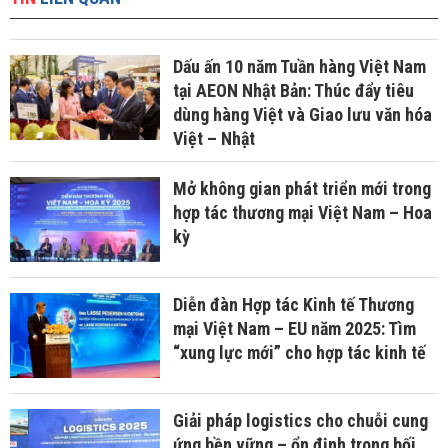
Dấu ấn 10 năm Tuần hàng Việt Nam
tại AEON Nhật Bản: Thúc đẩy tiêu
dùng hàng Việt và Giao lưu văn hóa
Việt – Nhật
Mở không gian phát triển mới trong
hợp tác thương mại Việt Nam – Hoa
kỳ
Diễn đàn Hợp tác Kinh tế Thương
mại Việt Nam – EU năm 2025: Tìm
“xung lực mới” cho hợp tác kinh tế
Giải pháp logistics cho chuỗi cung
ứng bền vững – ổn định trong bối