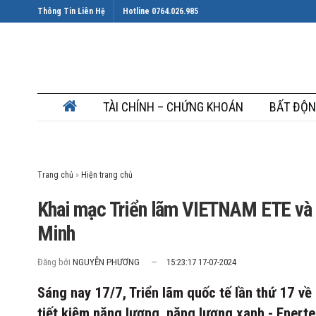
Thông Tin Liên Hệ
Hotline 0764.026.985
TÀI CHÍNH – CHỨNG KHOÁN
BẤT ĐỘN
Trang chủ
»
Khai mạc Triển lãm VIETNAM ETE và
Minh
Đăng bởi
NGUYỄN PHƯƠNG
15:23:17 17-07-2024
Sáng nay 17/7, Triển lãm quốc tế lần thứ 17 v
tiết kiệm năng lượng, năng lượng xanh - Enert