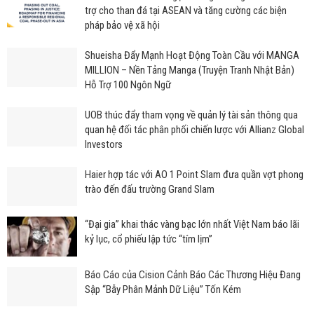
trợ cho than đá tại ASEAN và tăng cường các biện
pháp bảo vệ xã hội
Shueisha Đẩy Mạnh Hoạt Động Toàn Cầu với MANGA
MILLION – Nền Tảng Manga (Truyện Tranh Nhật Bản)
Hỗ Trợ 100 Ngôn Ngữ
UOB thúc đẩy tham vọng về quản lý tài sản thông qua
quan hệ đối tác phân phối chiến lược với Allianz Global
Investors
Haier hợp tác với AO 1 Point Slam đưa quần vợt phong
trào đến đấu trường Grand Slam
“Đại gia” khai thác vàng bạc lớn nhất Việt Nam báo lãi
kỷ lục, cổ phiếu lập tức “tím lịm”
Báo Cáo của Cision Cảnh Báo Các Thương Hiệu Đang
Sập “Bẫy Phân Mảnh Dữ Liệu” Tốn Kém