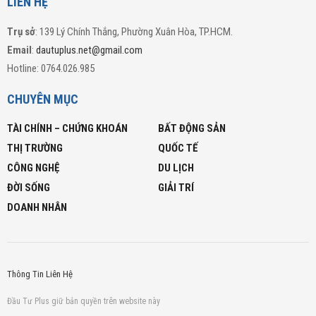
LIÊN HỆ
Trụ sở
: 139 Lý Chính Thắng, Phường Xuân Hòa, TP.HCM.
Email
:
dautuplus.net@gmail.com
Hotline: 0764.026.985
CHUYÊN MỤC
TÀI CHÍNH – CHỨNG KHOÁN
BẤT ĐỘNG SẢN
THỊ TRƯỜNG
QUỐC TẾ
CÔNG NGHỆ
DU LỊCH
ĐỜI SỐNG
GIẢI TRÍ
DOANH NHÂN
Thông Tin Liên Hệ
Đầu Tư Plus giữ bản quyền trên website này