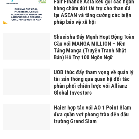
Fair Finance Asia kêu gọi các ngân
hàng chấm dứt tài trợ cho than đá
tại ASEAN và tăng cường các biện
pháp bảo vệ xã hội
Shueisha Đẩy Mạnh Hoạt Động Toàn
Cầu với MANGA MILLION – Nền
Tảng Manga (Truyện Tranh Nhật
Bản) Hỗ Trợ 100 Ngôn Ngữ
UOB thúc đẩy tham vọng về quản lý
tài sản thông qua quan hệ đối tác
phân phối chiến lược với Allianz
Global Investors
Haier hợp tác với AO 1 Point Slam
đưa quần vợt phong trào đến đấu
trường Grand Slam