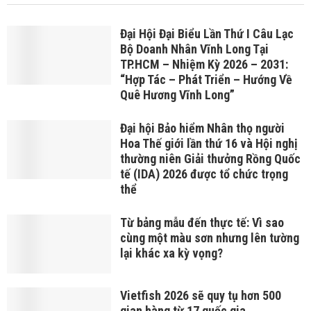
Đại Hội Đại Biểu Lần Thứ I Câu Lạc
Bộ Doanh Nhân Vĩnh Long Tại
TP.HCM – Nhiệm Kỳ 2026 – 2031:
“Hợp Tác – Phát Triển – Hướng Về
Quê Hương Vĩnh Long”
Đại hội Bảo hiểm Nhân thọ người
Hoa Thế giới lần thứ 16 và Hội nghị
thường niên Giải thưởng Rồng Quốc
tế (IDA) 2026 được tổ chức trọng
thể
Từ bảng mẫu đến thực tế: Vì sao
cùng một màu sơn nhưng lên tường
lại khác xa kỳ vọng?
Vietfish 2026 sẽ quy tụ hơn 500
gian hàng từ 17 quốc gia