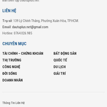
Ban biên tập Dautuplus.net
LIÊN HỆ
Trụ sở
: 139 Lý Chính Thắng, Phường Xuân Hòa, TP.HCM.
Email
:
dautuplus.net@gmail.com
Hotline: 0764.026.985
CHUYÊN MỤC
TÀI CHÍNH – CHỨNG KHOÁN
BẤT ĐỘNG SẢN
THỊ TRƯỜNG
QUỐC TẾ
CÔNG NGHỆ
DU LỊCH
ĐỜI SỐNG
GIẢI TRÍ
DOANH NHÂN
Thông Tin Liên Hệ