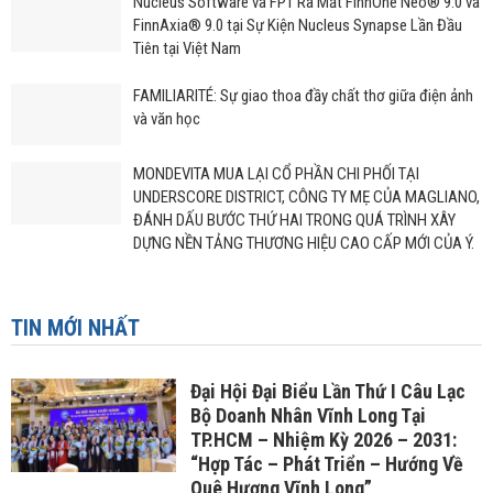
Nucleus Software và FPT Ra Mắt FinnOne Neo® 9.0 và
FinnAxia® 9.0 tại Sự Kiện Nucleus Synapse Lần Đầu
Tiên tại Việt Nam
FAMILIARITÉ: Sự giao thoa đầy chất thơ giữa điện ảnh
và văn học
MONDEVITA MUA LẠI CỔ PHẦN CHI PHỐI TẠI
UNDERSCORE DISTRICT, CÔNG TY MẸ CỦA MAGLIANO,
ĐÁNH DẤU BƯỚC THỨ HAI TRONG QUÁ TRÌNH XÂY
DỰNG NỀN TẢNG THƯƠNG HIỆU CAO CẤP MỚI CỦA Ý.
TIN MỚI NHẤT
Đại Hội Đại Biểu Lần Thứ I Câu Lạc
Bộ Doanh Nhân Vĩnh Long Tại
TP.HCM – Nhiệm Kỳ 2026 – 2031:
“Hợp Tác – Phát Triển – Hướng Về
Quê Hương Vĩnh Long”