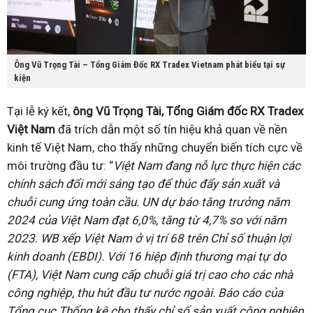
Ông Vũ Trọng Tài – Tổng Giám Đốc RX Tradex Vietnam phát biểu tại sự
kiện
Tại lễ ký kết,
ông Vũ Trọng Tài, Tổng Giám đốc RX Tradex
Việt Nam
đã trích dẫn một số tín hiệu khả quan về nền
kinh tế Việt Nam, cho thấy những chuyển biến tích cực về
môi trường đầu tư: “
Việt Nam đang nỗ lực thực hiện các
chính sách đổi mới sáng tạo để thúc đẩy sản xuất và
chuỗi cung ứng toàn cầu. UN dự báo tăng trưởng năm
2024 của Việt Nam đạt 6,0%, tăng từ 4,7% so với năm
2023. WB xếp Việt Nam ở vị trí 68 trên Chỉ số thuận lợi
kinh doanh (EBDI). Với 16 hiệp định thương mại tự do
(FTA), Việt Nam cung cấp chuỗi giá trị cao cho các nhà
công nghiệp, thu hút đầu tư nước ngoài. Báo cáo của
Tổng cục Thống kê cho thấy chỉ số sản xuất công nghiệp