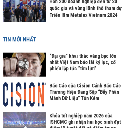
Hơn 200 doanh nghiệp đến từ 20
quốc gia và vùng lãnh thổ tham dự
Triển lãm Metalex Vietnam 2024
TIN MỚI NHẤT
“Đại gia” khai thác vàng bạc lớn
nhất Việt Nam báo lãi kỷ lục, cổ
phiếu lập tức “tím lịm”
Báo Cáo của Cision Cảnh Báo Các
Thương Hiệu Đang Sập “Bẫy Phân
Mảnh Dữ Liệu” Tốn Kém
Khóa tốt nghiệp năm 2026 của
ISHCMC ghi nhận hai học sinh đạt