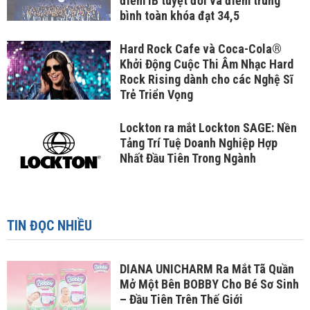
điểm IB tuyệt đối và điểm trung
bình toàn khóa đạt 34,5
Hard Rock Cafe và Coca-Cola®
Khởi Động Cuộc Thi Âm Nhạc Hard
Rock Rising dành cho các Nghệ Sĩ
Trẻ Triển Vọng
Lockton ra mắt Lockton SAGE: Nền
Tảng Trí Tuệ Doanh Nghiệp Hợp
Nhất Đầu Tiên Trong Ngành
TIN ĐỌC NHIỀU
DIANA UNICHARM Ra Mắt Tã Quần
Mở Một Bên BOBBY Cho Bé Sơ Sinh
– Đầu Tiên Trên Thế Giới