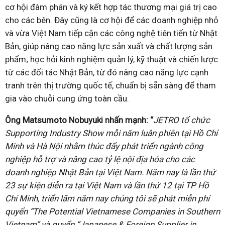
cơ hội đàm phán và ký kết hợp tác thương mại giá trị cao
cho các bên. Đây cũng là cơ hội để các doanh nghiệp nhỏ
và vừa Việt Nam tiếp cận các công nghệ tiên tiến từ Nhật
Bản, giúp nâng cao năng lực sản xuất và chất lượng sản
phẩm; học hỏi kinh nghiệm quản lý, kỹ thuật và chiến lược
từ các đối tác Nhật Bản, từ đó nâng cao năng lực cạnh
tranh trên thị trường quốc tế, chuẩn bị sẵn sàng để tham
gia vào chuỗi cung ứng toàn cầu.
Ông Matsumoto Nobuyuki nhấn mạnh: “
JETRO tổ chức
Supporting Industry Show mỗi năm luân phiên tại Hồ Chí
Minh và Hà Nội nhằm thúc đẩy phát triển ngành công
nghiệp hỗ trợ và nâng cao tỷ lệ nội địa hóa cho các
doanh nghiệp Nhật Bản tại Việt Nam. Năm nay là lần thứ
23 sự kiện diễn ra tại Việt Nam và lần thứ 12 tại TP Hồ
Chí Minh, triển lãm năm nay chúng tôi sẽ phát miễn phí
quyển “The Potential Vietnamese Companies in Southern
Vietnam” và quyển “Japanese & Foreign Supplier in