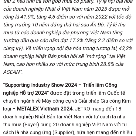
thứ 2 nếu tính cả vốn góp mua cổ phần). Tỷ lệ nội địa hóa
của doanh nghiệp Nhật ở Việt Nam năm 2023 được mở
rộng là 41.9%, tăng 4.6 điểm so với năm 2022 với tốc độ
tăng trưởng 10 năm đứng thứ hai sau Ấn Độ. Tỷ lệ thu
mua từ các doanh nghiệp địa phương Việt Nam tăng
trưởng dần qua các năm đạt 17.2% (tăng 2.2 điểm so với
cùng kỳ). Về triển vọng nội địa hóa trong tương lai, 43,2%
doanh nghiệp Nhật Bản phản hồi sẽ “mở rộng” tại Việt
Nam, cao hơn nhiều so với mức trung bình 28.8% của
ASEAN”.
“
Supporting Industry Show 2024 – Triển lãm Công
nghiệp Hỗ trợ 2024
” được đặt trong triển lãm Quốc tế
chuyên ngành về Máy công cụ và Giải pháp Gia công Kim
loại –
METALEX Vietnam 2024
, JETRO mang đến 18
doanh nghiệp Nhật Bản tại Việt Nam với tư cách là nhà
thu mua (Buyer) cùng 20 doanh nghiệp Việt Nam với tư
cách là nhà cung ứng (Supplier), hứa hẹn mang đến nhiều