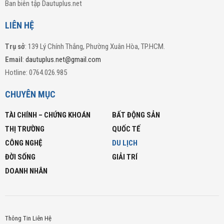
Ban biên tập Dautuplus.net
LIÊN HỆ
Trụ sở
: 139 Lý Chính Thắng, Phường Xuân Hòa, TP.HCM.
Email
:
dautuplus.net@gmail.com
Hotline: 0764.026.985
CHUYÊN MỤC
TÀI CHÍNH – CHỨNG KHOÁN
BẤT ĐỘNG SẢN
THỊ TRƯỜNG
QUỐC TẾ
CÔNG NGHỆ
DU LỊCH
ĐỜI SỐNG
GIẢI TRÍ
DOANH NHÂN
Thông Tin Liên Hệ