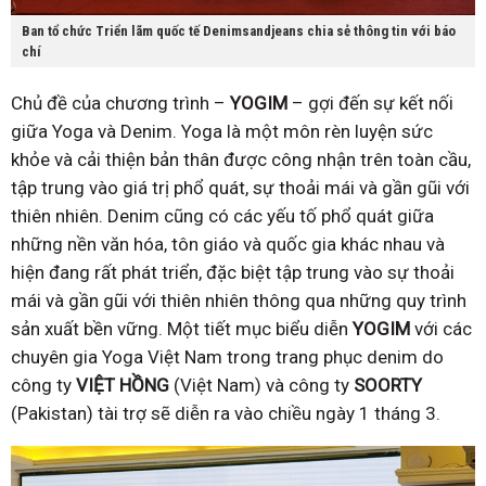
Ban tổ chức Triển lãm quốc tế Denimsandjeans chia sẻ thông tin với báo
chí
Chủ đề của chương trình –
YOGIM
– gợi đến sự kết nối
giữa Yoga và Denim. Yoga là một môn rèn luyện sức
khỏe và cải thiện bản thân được công nhận trên toàn cầu,
tập trung vào giá trị phổ quát, sự thoải mái và gần gũi với
thiên nhiên. Denim cũng có các yếu tố phổ quát giữa
những nền văn hóa, tôn giáo và quốc gia khác nhau và
hiện đang rất phát triển, đặc biệt tập trung vào sự thoải
mái và gần gũi với thiên nhiên thông qua những quy trình
sản xuất bền vững. Một tiết mục biểu diễn
YOGIM
với các
chuyên gia Yoga Việt Nam trong trang phục denim do
công ty
VIỆT HỒNG
(Việt Nam) và công ty
SOORTY
(Pakistan) tài trợ sẽ diễn ra vào chiều ngày 1 tháng 3.