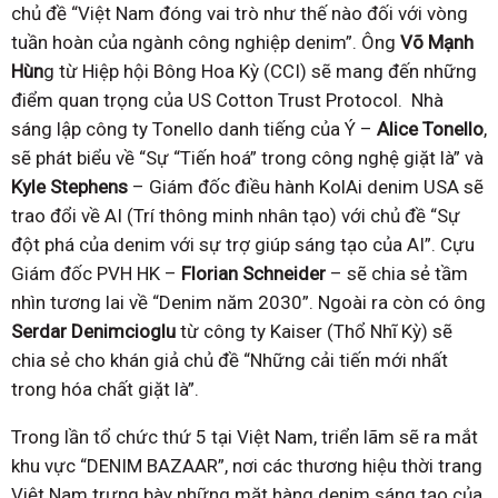
chủ đề “Việt Nam đóng vai trò như thế nào đối với vòng
tuần hoàn của ngành công nghiệp denim”. Ông
Võ Mạnh
Hùn
g từ Hiệp hội Bông Hoa Kỳ (CCI) sẽ mang đến những
điểm quan trọng của US Cotton Trust Protocol. Nhà
sáng lập công ty Tonello danh tiếng của Ý –
Alice Tonello
,
sẽ phát biểu về “Sự “Tiến hoá” trong công nghệ giặt là” và
Kyle Stephens
– Giám đốc điều hành KolAi denim USA sẽ
trao đổi về AI (Trí thông minh nhân tạo) với chủ đề “Sự
đột phá của denim với sự trợ giúp sáng tạo của AI”. Cựu
Giám đốc PVH HK –
Florian Schneider
– sẽ chia sẻ tầm
nhìn tương lai về “Denim năm 2030”. Ngoài ra còn có ông
Serdar Denimcioglu
từ công ty Kaiser (Thổ Nhĩ Kỳ) sẽ
chia sẻ cho khán giả chủ đề “Những cải tiến mới nhất
trong hóa chất giặt là”.
Trong lần tổ chức thứ 5 tại Việt Nam, triển lãm sẽ ra mắt
khu vực “DENIM BAZAAR”, nơi các thương hiệu thời trang
Việt Nam trưng bày những mặt hàng denim sáng tạo của