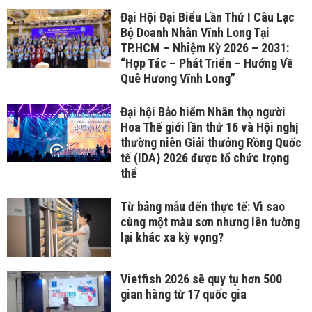
Đại Hội Đại Biểu Lần Thứ I Câu Lạc
Bộ Doanh Nhân Vĩnh Long Tại
TP.HCM – Nhiệm Kỳ 2026 – 2031:
“Hợp Tác – Phát Triển – Hướng Về
Quê Hương Vĩnh Long”
Đại hội Bảo hiểm Nhân thọ người
Hoa Thế giới lần thứ 16 và Hội nghị
thường niên Giải thưởng Rồng Quốc
tế (IDA) 2026 được tổ chức trọng
thể
Từ bảng mẫu đến thực tế: Vì sao
cùng một màu sơn nhưng lên tường
lại khác xa kỳ vọng?
Vietfish 2026 sẽ quy tụ hơn 500
gian hàng từ 17 quốc gia