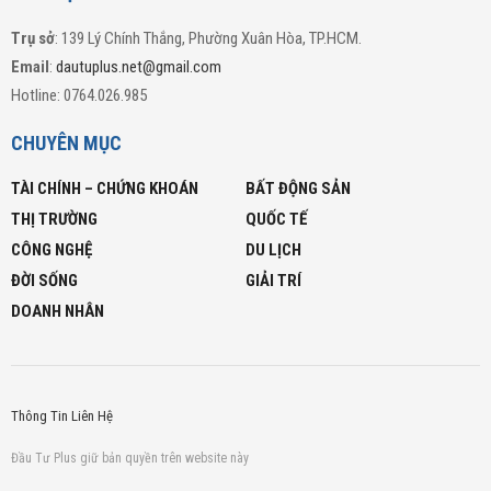
Trụ sở
: 139 Lý Chính Thắng, Phường Xuân Hòa, TP.HCM.
Email
:
dautuplus.net@gmail.com
Hotline: 0764.026.985
CHUYÊN MỤC
TÀI CHÍNH – CHỨNG KHOÁN
BẤT ĐỘNG SẢN
THỊ TRƯỜNG
QUỐC TẾ
CÔNG NGHỆ
DU LỊCH
ĐỜI SỐNG
GIẢI TRÍ
DOANH NHÂN
Thông Tin Liên Hệ
Đầu Tư Plus giữ bản quyền trên website này