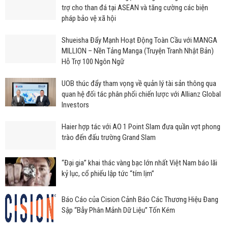
trợ cho than đá tại ASEAN và tăng cường các biện
pháp bảo vệ xã hội
Shueisha Đẩy Mạnh Hoạt Động Toàn Cầu với MANGA
MILLION – Nền Tảng Manga (Truyện Tranh Nhật Bản)
Hỗ Trợ 100 Ngôn Ngữ
UOB thúc đẩy tham vọng về quản lý tài sản thông qua
quan hệ đối tác phân phối chiến lược với Allianz Global
Investors
Haier hợp tác với AO 1 Point Slam đưa quần vợt phong
trào đến đấu trường Grand Slam
“Đại gia” khai thác vàng bạc lớn nhất Việt Nam báo lãi
kỷ lục, cổ phiếu lập tức “tím lịm”
Báo Cáo của Cision Cảnh Báo Các Thương Hiệu Đang
Sập “Bẫy Phân Mảnh Dữ Liệu” Tốn Kém