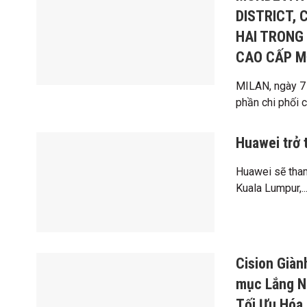
DISTRICT,
HAI TRONG
CAO CẤP MỚ
MILAN, ngày 7
phần chi phối ch
Huawei trở
Huawei sẽ tham
Kuala Lumpur,..
Cision Già
mục Lắng N
Tối Ưu Hóa 