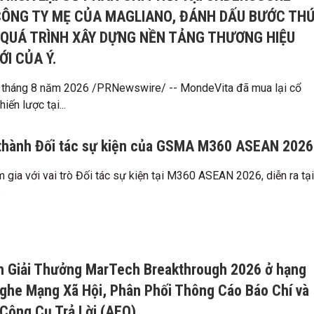
 CÔNG TY MẸ CỦA MAGLIANO, ĐÁNH DẤU BƯỚC TH
 QUÁ TRÌNH XÂY DỰNG NỀN TẢNG THƯƠNG HIỆU
I CỦA Ý.
 tháng 8 năm 2026 /PRNewswire/ -- MondeVita đã mua lại cổ
iến lược tại...
 thành Đối tác sự kiện của GSMA M360 ASEAN 2026
 gia với vai trò Đối tác sự kiện tại M360 ASEAN 2026, diễn ra tại
.
nh Giải Thưởng MarTech Breakthrough 2026 ở hạng
ghe Mạng Xã Hội, Phân Phối Thông Cáo Báo Chí và
Công Cụ Trả Lời (AEO)