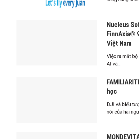
Nucleus So
FinnAxia® 9
Việt Nam
Việc ra mắt bộ
AI và...
FAMILIARITÉ
học
DJI và biểu tư
nói của hai ngư
MONDEVITA