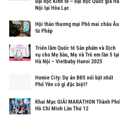
Đại học Kinh tế – Đại học Quốc gia Hà
Nội tại Hòa Lạc
Hội thảo thương mại Phô mai châu Âu
từ Pháp
Triển lãm Quốc tế Sản phẩm và Dịch
vụ cho Mẹ bầu, Mẹ và Trẻ em lần 5 tại
Hà Nội – Vietbaby Hanoi 2025
Homie City: Dự án BĐS nổi bật nhất
Phổ Yên có gì đặc biệt?
Khai Mạc GIẢI MARATHON Thành Phố
Hồ Chí Minh Lần Thứ 12