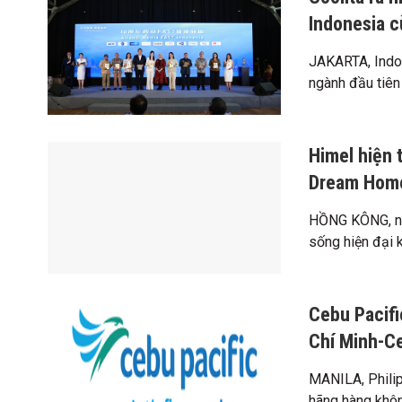
Indonesia c
JAKARTA, Indo
ngành đầu tiên 
Himel hiện 
Dream Home
HỒNG KÔNG, ng
sống hiện đại k
Cebu Pacifi
Chí Minh-C
MANILA, Philip
hãng hàng khôn