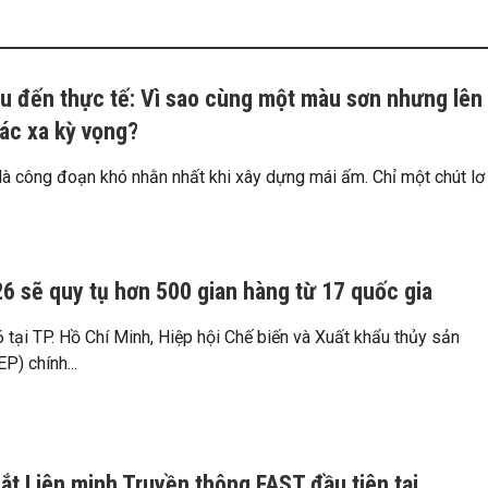
 đến thực tế: Vì sao cùng một màu sơn nhưng lên
hác xa kỳ vọng?
à công đoạn khó nhằn nhất khi xây dựng mái ấm. Chỉ một chút lơ
26 sẽ quy tụ hơn 500 gian hàng từ 17 quốc gia
tại TP. Hồ Chí Minh, Hiệp hội Chế biến và Xuất khẩu thủy sản
P) chính...
mắt Liên minh Truyền thông FAST đầu tiên tại