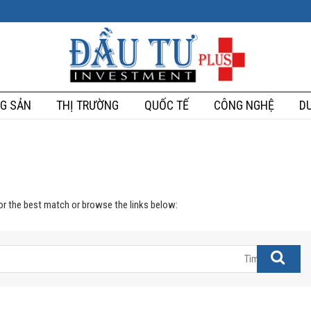
G SẢN
THỊ TRƯỜNG
QUỐC TẾ
CÔNG NGHỆ
DU
for the best match or browse the links below: