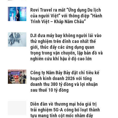
Rovi Travel ra mắt “Ứng dụng Du lịch
của người Việt” với thông điệp “Hành
Trình Việt – Khắp Năm Châu”
DJI đưa máy bay không người lái vào
thử nghiệm trên đỉnh cao nhất thế
giới, thúc đẩy các ứng dụng quan
trọng trong vận chuyển, lập bản đồ và
nghiên cứu khí hậu ở độ cao lớn
Công ty Năm Bảy Bảy đặt chỉ tiêu kế
hoạch kinh doanh 2026 với tổng
doanh thu 380 tỷ đồng và lợi nhuận
sau thuế 10 tỷ đồng
Diễn đàn về thương mại hóa giá trị
trải nghiệm 5G-A công bố loạt thành
tựu mang tính cột mốc nhằm đẩy