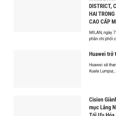
DISTRICT,
HAI TRONG
CAO CẤP MỚ
MILAN, ngày 7
phần chi phối ch
Huawei trở
Huawei sẽ tham
Kuala Lumpur,..
Cision Già
mục Lắng N
Tối Ưu Hóa 