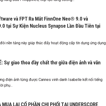
ftware và FPT Ra Mắt FinnOne Neo® 9.0 và
.0 tại Sự Kiện Nucleus Synapse Lần Đầu Tiên tại
 đôi nền tảng này giúp thúc đẩy hoạt động cấp tín dụng ứng dụng
: Sự giao thoa đầy chất thơ giữa điện ảnh và văn
ợng điện ảnh từng được Cannes vinh danh Isabelle kết nối tiếng
ời phụ...
 MUA LẠI CỔ PHẦN CHI PHỐI TẠI UNDERSCORE