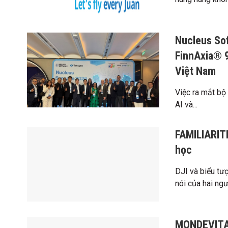
Nucleus So
FinnAxia® 9
Việt Nam
Việc ra mắt bộ
AI và...
FAMILIARITÉ
học
DJI và biểu tư
nói của hai ngư
MONDEVITA