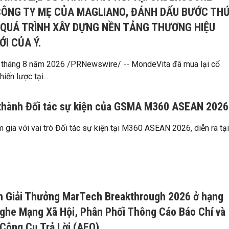
 CÔNG TY MẸ CỦA MAGLIANO, ĐÁNH DẤU BƯỚC TH
 QUÁ TRÌNH XÂY DỰNG NỀN TẢNG THƯƠNG HIỆU
I CỦA Ý.
 tháng 8 năm 2026 /PRNewswire/ -- MondeVita đã mua lại cổ
iến lược tại...
 thành Đối tác sự kiện của GSMA M360 ASEAN 2026
 gia với vai trò Đối tác sự kiện tại M360 ASEAN 2026, diễn ra tại
.
nh Giải Thưởng MarTech Breakthrough 2026 ở hạng
ghe Mạng Xã Hội, Phân Phối Thông Cáo Báo Chí và
Công Cụ Trả Lời (AEO)