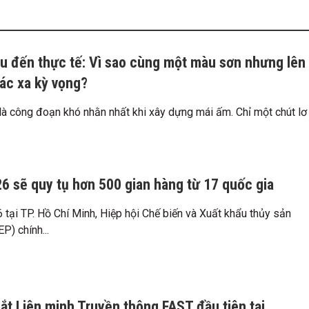
 đến thực tế: Vì sao cùng một màu sơn nhưng lên
hác xa kỳ vọng?
à công đoạn khó nhằn nhất khi xây dựng mái ấm. Chỉ một chút lơ
26 sẽ quy tụ hơn 500 gian hàng từ 17 quốc gia
tại TP. Hồ Chí Minh, Hiệp hội Chế biến và Xuất khẩu thủy sản
P) chính...
mắt Liên minh Truyền thông FAST đầu tiên tại