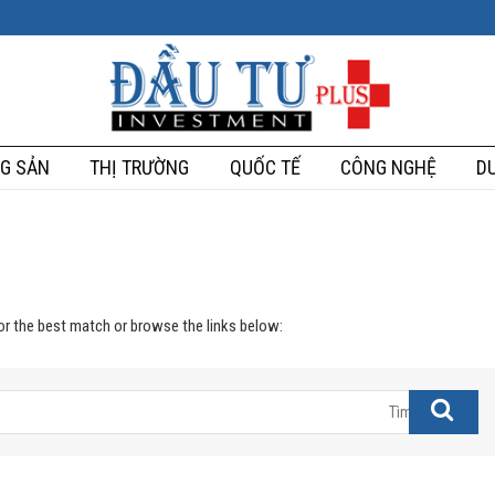
G SẢN
THỊ TRƯỜNG
QUỐC TẾ
CÔNG NGHỆ
DU
for the best match or browse the links below: