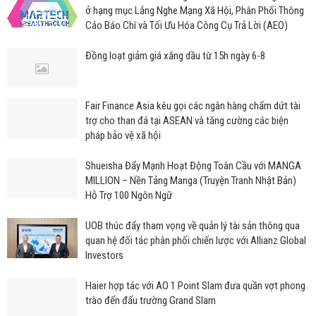
ở hạng mục Lắng Nghe Mạng Xã Hội, Phân Phối Thông
Cáo Báo Chí và Tối Ưu Hóa Công Cụ Trả Lời (AEO)
Đồng loạt giảm giá xăng dầu từ 15h ngày 6-8
Fair Finance Asia kêu gọi các ngân hàng chấm dứt tài
trợ cho than đá tại ASEAN và tăng cường các biện
pháp bảo vệ xã hội
Shueisha Đẩy Mạnh Hoạt Động Toàn Cầu với MANGA
MILLION – Nền Tảng Manga (Truyện Tranh Nhật Bản)
Hỗ Trợ 100 Ngôn Ngữ
UOB thúc đẩy tham vọng về quản lý tài sản thông qua
quan hệ đối tác phân phối chiến lược với Allianz Global
Investors
Haier hợp tác với AO 1 Point Slam đưa quần vợt phong
trào đến đấu trường Grand Slam