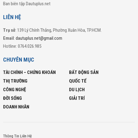
Ban biên tập Dautuplus.net
LIÊN HỆ
Trụ sở
: 139 Lý Chính Thắng, Phường Xuân Hòa, TP.HCM.
Email
:
dautuplus.net@gmail.com
Hotline: 0764.026.985
CHUYÊN MỤC
TÀI CHÍNH – CHỨNG KHOÁN
BẤT ĐỘNG SẢN
THỊ TRƯỜNG
QUỐC TẾ
CÔNG NGHỆ
DU LỊCH
ĐỜI SỐNG
GIẢI TRÍ
DOANH NHÂN
Thông Tin Liên Hệ