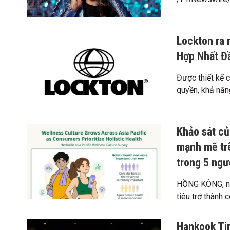
Lockton ra 
Hợp Nhất Đ
Được thiết kế 
quyền, khả năng
Khảo sát củ
mạnh mẽ trê
trong 5 ngư
HỒNG KÔNG, ng
tiêu trở thành c
Hankook Tir