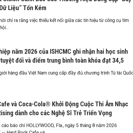
Dữ Liệu” Tốn Kém
ới chỉ ra rằng việc thiếu kết nối giữa các tín hiệu từ công cụ tìm
ội...
hiệp năm 2026 của ISHCMC ghi nhận hai học sinh
 tuyệt đối và điểm trung bình toàn khóa đạt 34,5
giới hàng đầu Việt Nam cung cấp đầy đủ chương trình Tú tài Quố
Cafe và Coca-Cola® Khởi Động Cuộc Thi Âm Nhạc
ising dành cho các Nghệ Sĩ Trẻ Triển Vọng
g cáo báo chí HOLLYWOOD, Fla., ngày 5 tháng 8 năm 2026
- Hard Rock Cafe và...