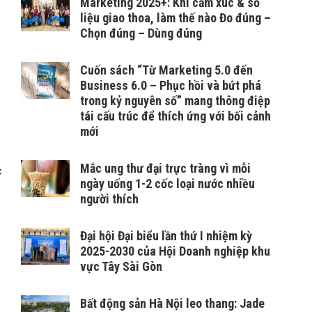
Marketing 2025+: Khi cảm xúc & số
liệu giao thoa, làm thế nào Đo đúng –
Chọn đúng – Dùng đúng
Cuốn sách “Từ Marketing 5.0 đến
Business 6.0 – Phục hồi và bứt phá
trong kỷ nguyên số” mang thông điệp
tái cấu trúc để thích ứng với bối cảnh
mới
Mắc ung thư đại trực tràng vì mỗi
c
ngày uống 1-2 cốc loại nước nhiều
người thích
Đại hội Đại biểu lần thứ I nhiệm kỳ
2025-2030 của Hội Doanh nghiệp khu
vực Tây Sài Gòn
Bất động sản Hà Nội leo thang: Jade