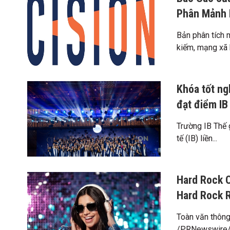
Phân Mảnh 
Bản phân tích m
kiếm, mạng xã h
Khóa tốt ng
đạt điểm IB
Trường IB Thế 
tế (IB) liền...
Hard Rock 
Hard Rock R
Toàn văn thôn
/PRNewswire/ -