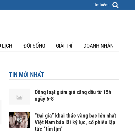
 LỊCH
ĐỜI SỐNG
GIẢI TRÍ
DOANH NHÂN
TIN MỚI NHẤT
Đồng loạt giảm giá xăng dầu từ 15h
ngày 6-8
“Đại gia” khai thác vàng bạc lớn nhất
Việt Nam báo lãi kỷ lục, cổ phiếu lập
tức “tím lịm”