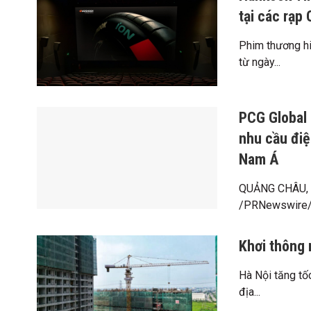
tại các rạp
Phim thương hi
từ ngày...
PCG Global 
nhu cầu điệ
Nam Á
QUẢNG CHÂU, T
/PRNewswire/ -
Khơi thông 
Hà Nội tăng tố
địa...