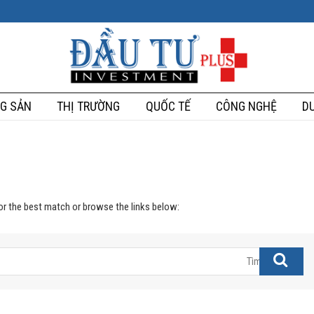
G SẢN
THỊ TRƯỜNG
QUỐC TẾ
CÔNG NGHỆ
DU
for the best match or browse the links below: