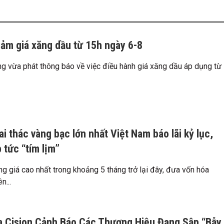
iảm giá xăng dầu từ 15h ngày 6-8
 vừa phát thông báo về việc điều hành giá xăng dầu áp dụng từ
ai thác vàng bạc lớn nhất Việt Nam báo lãi kỷ lục,
 tức “tím lịm”
ng giá cao nhất trong khoảng 5 tháng trở lại đây, đưa vốn hóa
n...
a Cision Cảnh Báo Các Thương Hiệu Đang Sập “Bẫy