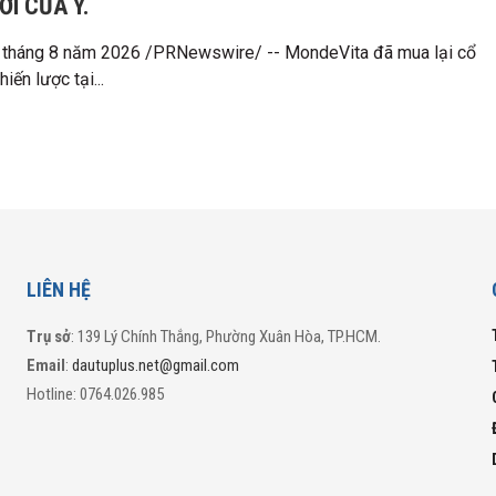
I CỦA Ý.
 tháng 8 năm 2026 /PRNewswire/ -- MondeVita đã mua lại cổ
iến lược tại...
LIÊN HỆ
Trụ sở
: 139 Lý Chính Thắng, Phường Xuân Hòa, TP.HCM.
Email
:
dautuplus.net@gmail.com
Hotline: 0764.026.985