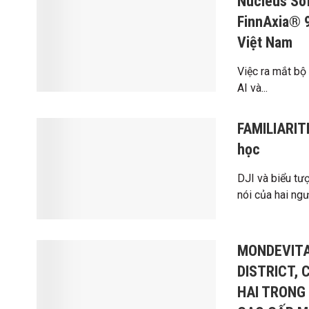
Nucleus So
FinnAxia® 9
Việt Nam
Việc ra mắt bộ
AI và...
FAMILIARITÉ
học
DJI và biểu tư
nói của hai ngư
MONDEVITA
DISTRICT,
HAI TRONG