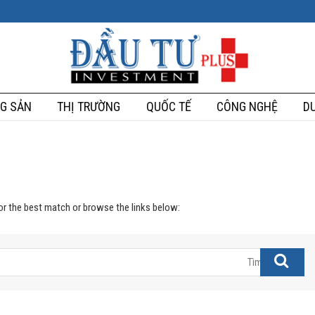
G SẢN
THỊ TRƯỜNG
QUỐC TẾ
CÔNG NGHỆ
DU
for the best match or browse the links below: