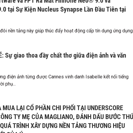
ftware và FPT Ra Mắt FinnOne Neo® 9.0 và
.0 tại Sự Kiện Nucleus Synapse Lần Đầu Tiên tại
 đôi nền tảng này giúp thúc đẩy hoạt động cấp tín dụng ứng dụng
: Sự giao thoa đầy chất thơ giữa điện ảnh và văn
ợng điện ảnh từng được Cannes vinh danh Isabelle kết nối tiếng
ời phụ...
 MUA LẠI CỔ PHẦN CHI PHỐI TẠI UNDERSCORE
 CÔNG TY MẸ CỦA MAGLIANO, ĐÁNH DẤU BƯỚC TH
 QUÁ TRÌNH XÂY DỰNG NỀN TẢNG THƯƠNG HIỆU