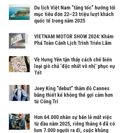
Du lịch Việt Nam “tăng tốc” hướng tới
mục tiêu đón 22–23 triệu lượt khách
quốc tế trong năm 2025
VIETNAM MOTOR SHOW 2024: Khám
Phá Toàn Cảnh Lịch Trình Triển Lãm
Về Hưng Yên tận thấy cách chế biến
loại giò chả ‘độc nhất vô nhị’ phục vụ
Tết
Joey King “debut” thảm đỏ Cannes
bằng thiết kế không thể gợi cảm hơn
từ Công Trí
Hơn 64.000 nhân sự bán lẻ mất việc
từ đầu năm 2025, riêng tháng 4 đã có
hơn 7.000 người ra đi, cuộc khủng