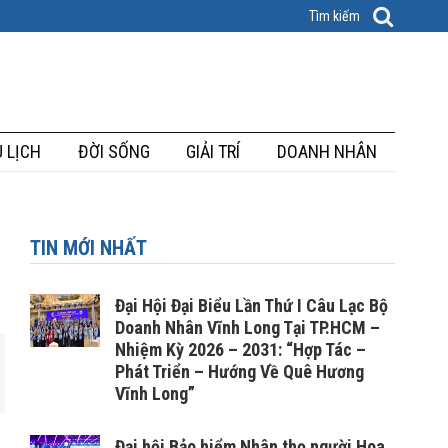
 LỊCH
ĐỜI SỐNG
GIẢI TRÍ
DOANH NHÂN
TIN MỚI NHẤT
Đại Hội Đại Biểu Lần Thứ I Câu Lạc Bộ
Doanh Nhân Vĩnh Long Tại TP.HCM –
Nhiệm Kỳ 2026 – 2031: “Hợp Tác –
Phát Triển – Hướng Về Quê Hương
Vĩnh Long”
Đại hội Bảo hiểm Nhân thọ người Hoa